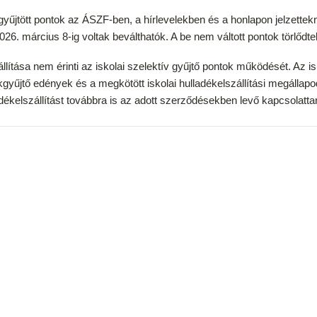
yűjtött pontok az ÁSZF-ben, a hírlevelekben és a honlapon jelzettek
026. március 8-ig voltak beválthatók. A be nem váltott pontok törlődte
llítása nem érinti az iskolai szelektív gyűjtő pontok működését. Az i
kgyűjtő edények és a megkötött iskolai hulladékelszállítási megállap
adékelszállítást továbbra is az adott szerződésekben levő kapcsolattart