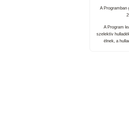
A Programban g
2
A Program leá
szelektív hulladé
élnek, a hull