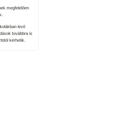
nek megfelelően
k.
skolákban levő
odások továbbra is
ótól kérhetik.